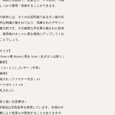
しっかり整理・収納することができます。
の財布には、タイの山岳民族であるモン族の伝
的な刺繍が施されており、洗練されたデザイン
魅力的です。その緻密な手仕事が施された財布
、着用者のオシャレ度を格段にアップしてくれ
ことでしょう。
サイズ】
 9cm x 横 16cm x 厚み 3cm（丸ボタンは除く）
素材】
（コットン）/レザー（牛革）
備考】
銭入れ（ファスナー付き）x 1
ードポケット x 8
札入れ x 2
取り扱い注意事項＞
 本製品は天然皮革を使用しています。水濡れや
擦により色落ちや変色することがありますの