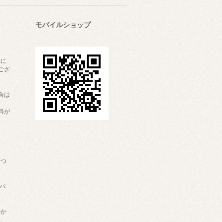
モバイルショップ
元に
ござ
合は
料が
につ
：パ
ウ
かか
上、