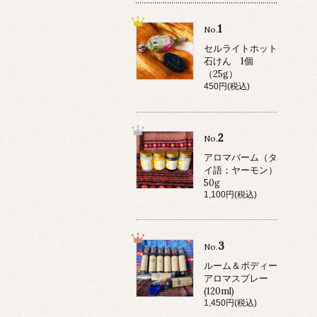
1
No.
セルライトホット
石けん 1個
（25g）
450円(税込)
2
No.
アロマバーム（タ
イ語；ヤーモン）
50g
1,100円(税込)
3
No.
ルーム＆ボディー
アロマスプレー
(120ml)
1,450円(税込)