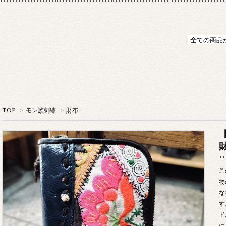
TOP
>
モン族刺繍
>
財布
こ
物
な
す
ド
に