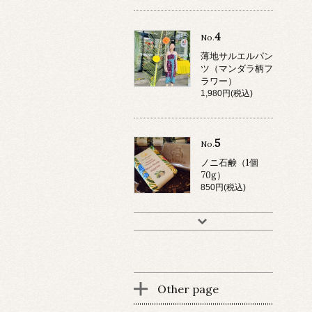
4
No.
薄地サルエルパン
ツ（マンダラ柄フ
ラワー）
1,980円(税込)
5
No.
ノニ石鹸（1個
70g）
850円(税込)
Other page