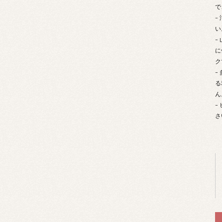
で
-
い
-
に
ク
-
る
ん
-
さ