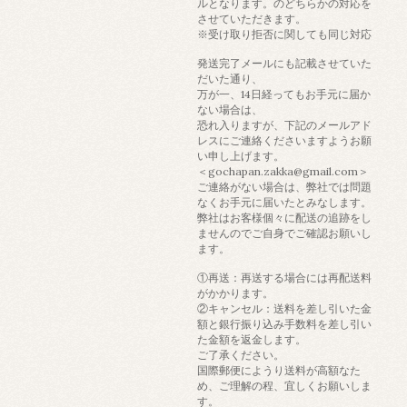
ルとなります。のどちらかの対応を
させていただきます。
※受け取り拒否に関しても同じ対応
発送完了メールにも記載させていた
だいた通り、
万が一、14日経ってもお手元に届か
ない場合は、
恐れ入りますが、下記のメールアド
レスにご連絡くださいますようお願
い申し上げます。
＜gochapan.zakka@gmail.com＞
ご連絡がない場合は、弊社では問題
なくお手元に届いたとみなします。
弊社はお客様個々に配送の追跡をし
ませんのでご自身でご確認お願いし
ます。
①再送：再送する場合には再配送料
がかかります。
②キャンセル：送料を差し引いた金
額と銀行振り込み手数料を差し引い
た金額を返金します。
ご了承ください。
国際郵便にようり送料が高額なた
め、ご理解の程、宜しくお願いしま
す。