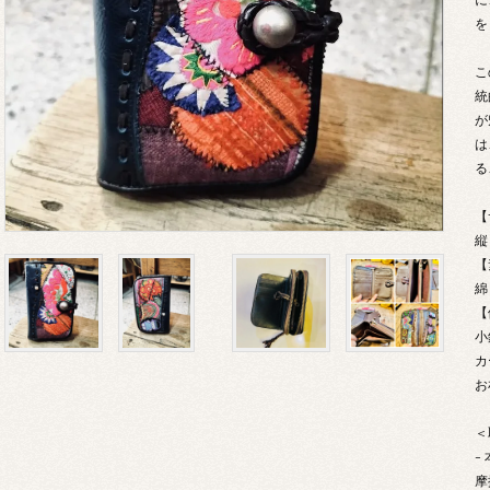
を
こ
統
が
は
る
【
縦
【
綿
【
小
カ
お
＜
-
摩