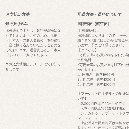
お支払い方法
配送方法・送料について
銀行振り込み
国際郵便（航空便）
海外送金ですとお手数料が高額にな
【国際郵便】
ってしまいます。そのため、店長
海外発送になりますので、お手
（日本人）の個人名義の日本の銀行
届くまで2週間ほどかかる場合が
口座に振り込んでいただくことにな
います。予めご了承ください。
っております。運営責任者が日本人
【タイから】
ですので、ご安心ください。
3万円以上のお買い物をされた場
送料無料。
▼振込先情報は、メールにてお知ら
3万円未満のお買い物は以下の送
せします。
かかります。
1万円未満 送料1900円
2万円未満 送料1500円
3万円未満 送料1000円
【プーケット内ホテルへの配達
いて】
・5,000円以上で配達可能です
・5,000円以上で配達無料地区
トン、カトゥー、プーケットタ
ン、シャロン
・上記以外の配達地区は送料が
りますので、ホテル名を記載の