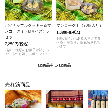
パイナップルクッキー＆マ
マンゴーグミ（20個入り）
ンゴーグミ（Mサイズ）6
1,680円(税込)
セット
1個が約4㎝もある大きさで食
べ応えがあり、個包装されて
7,250円(税込)
います
1箱に2種類のお菓子が詰まっ
ているのも嬉しいポイント♪
12
1
12
商品中
-
商品
売れ筋商品