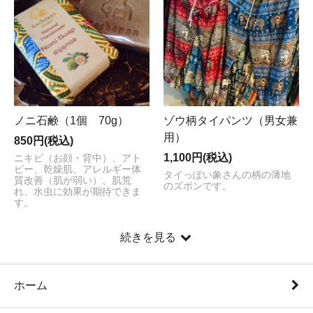
ノニ石鹸（1個 70g）
ゾウ柄タイパンツ（男女兼
用）
850円(税込)
1,100円(税込)
ニキビ（お顔・背中）、アト
ピー、乾燥肌、アレルギー体
タイっぽい象さんの柄の薄地
質改善（肌が弱い）、肌荒
のズボンです。
れ、水虫に効果が期待できま
す。
続きを見る
ホーム