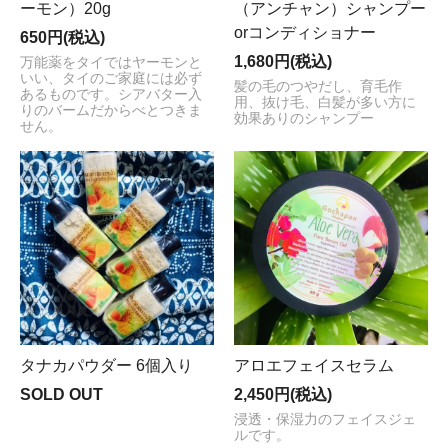
ーモン）20g
（アンチャン）シャンプー
下げしました!!（950円→750円） ★国際郵便・再開のお
orコンディショナー
知らせ （2020年8月19日） ★土曜日と日曜日の発送は
650円(税込)
できません。 ★4月13日から16日まではタイの旧正月の
1,680円(税込)
万能薬をタイではヤーモンと
為、郵便局はお休みですので、発送できません。 ★2019
いい、タイのご家庭には必ず
髪の毛のつやだし、育毛作
あるものです。シアバター入
年10月4日から8日までの発送休止。ご迷惑をおかけしま
用、抜け毛、白髪が多い方に
りのバームだからべとつきま
効果ありのシャンプー
すが、宜しくお願いします。 ★2019年4月12日から16日
せん。
まではタイの旧正月の為、郵便局はお休みですので、発
送できません。ご了承下さい。 ★タイのビールジョッキ
をUPしました！（2018年4月18日） ★NEW!!! かごバッ
グを再入荷しました！（2018年4月18日） ★夏に涼しい
タイパンツのサルエルパンををUPしました！（2018年3
月30日） ★インスタグラムを始めました！（2017年6月
26日） ★2016年12月1日オープンのお知らせ
タナカパウダー 6個入り
アロエフェイスセラム
SOLD OUT
2,450円(税込)
浸透・保湿力のフェイスジェ
ルです。