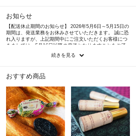
お知らせ
【配送休止期間のお知らせ】 2026年5月6日～5月15日の
期間は、発送業務をお休みさせていただきます。 誠に恐
れ入りますが、上記期間中にご注文いただくお客様につ
きましては、5月16日以降の発送となりますことをご了
承いただける場合のみ、ご注文を承っております。 ご不
続きを見る
便をおかけいたしますが、何卒よろしくお願いいたしま
す。 ☆彡期間限定キャンペーン☆彡 【ゴチャパン通販】
期間限定キャンペーンのお知らせ！ キャンペーン期間：
おすすめ商品
9月20日～10月5日 この期間中にご注文いただいたお客
様に、超お得な「送料割引キャンペーン」を開催しま
す！ 普段はタイからの国際郵便で3万円以上お買い上げ
で送料無料ですが、今回は特別に、日本国内からの発送
により…（店長が一時帰国のため） 5千円以上お買い上
げで、送料無料！ 5千円未満の場合も、送料は通常の
1900円ではなく500円でお届けします！ ⚠️ 発送予定（日
本から）：2024年10月23日ごろ タイからの通常配送も
可能ですが、こちらは通常の送料1900円となります。 こ