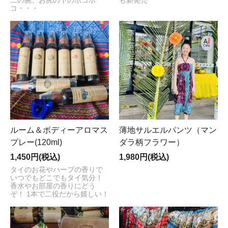
二の腕、お尻の下のボコボ
も新発売
コ・・・
ルーム＆ボディーアロマス
薄地サルエルパンツ（マン
プレー(120ml)
ダラ柄フラワー）
1,450円(税込)
1,980円(税込)
タイのお花やハーブの香りで
いつでもどこでもタイ気分！
香水やお部屋の香りにどう
ぞ！ 1本で二役だから嬉しい！