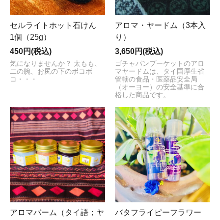
の機会をお見逃しなく！ 詳しくはゴチャパンまでお問い
合わせください。 ★タイパンツやサルエルパンツをご購
入の方へ 注文時にご希望の色をお選びいただいた後に、
セルライトホット石けん
アロマ・ヤードム（3本入
当ショップにある柄の画像をお客様のメールに送り再度
1個（25g）
り）
お選びいただいておりましたが、お振込み完了後に画像
450円(税込)
3,650円(税込)
を送ることに変更となりました。 ★航空便による液体商
品の発送が厳しくなっております。（2023年5月） 詳細
気になりませんか？ 太もも、
ゴチャパンプーケットのアロ
二の腕、お尻の下のボコボ
マヤードムは、タイ国厚生省
は、下記（枠内）をご覧ください。 ★2021年11月23日
コ・・・
管轄の食品・医薬品安全局
と24日の発送ができませんので、ご了承ください。 ★タ
（オーヨー）の安全基準に合
イ気分キャンペーン・割引半額～のお知らせ【11-11セ
格した商品です。
ール開催】 一部のタイコスメが50％～の割引です。 こ
のチャンスをお見逃しなく！！12月11日まで ★5月5日
から国際郵便が再開しましたので、皆様からのご注文お
待ちしております。 ★新型コロナウィルスの蔓延によ
り、国際便が少ないため、国際郵便送料が値上がりまし
た。2021年1月25日 ★国際郵便・再開のお知らせ いつも
ありがとうございます。 大変お待たせ致しました。 航空
便による国際郵便が再開しました。 14日でお手元に届く
予定ですが、コロナの影響もあり、遅れる可能性もござ
います。（約17日でお手元に届きます。） 予めご了承く
ださい。 皆様のご注文をお待ちしております。 2020年8
アロマバーム（タイ語；ヤ
バタフライピーフラワー
月19日 ★プロモーション!!!!!タイシルク石鹸（70g）を値