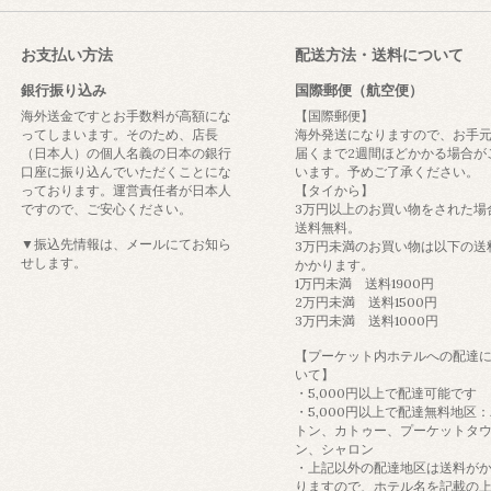
お支払い方法
配送方法・送料について
銀行振り込み
国際郵便（航空便）
海外送金ですとお手数料が高額にな
【国際郵便】
ってしまいます。そのため、店長
海外発送になりますので、お手
（日本人）の個人名義の日本の銀行
届くまで2週間ほどかかる場合が
口座に振り込んでいただくことにな
います。予めご了承ください。
っております。運営責任者が日本人
【タイから】
ですので、ご安心ください。
3万円以上のお買い物をされた場
送料無料。
▼振込先情報は、メールにてお知ら
3万円未満のお買い物は以下の送
せします。
かかります。
1万円未満 送料1900円
2万円未満 送料1500円
3万円未満 送料1000円
【プーケット内ホテルへの配達
いて】
・5,000円以上で配達可能です
・5,000円以上で配達無料地区
トン、カトゥー、プーケットタ
ン、シャロン
・上記以外の配達地区は送料が
りますので、ホテル名を記載の