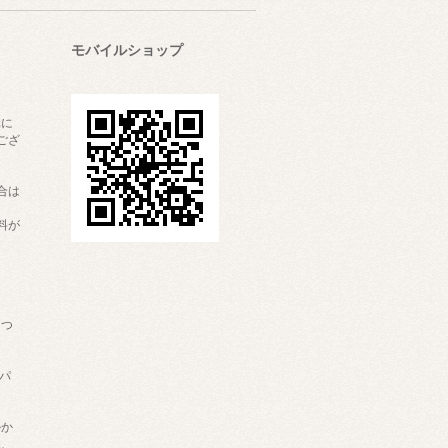
モバイルショップ
元に
ござ
合は
料が
につ
：パ
ウ
かか
上、