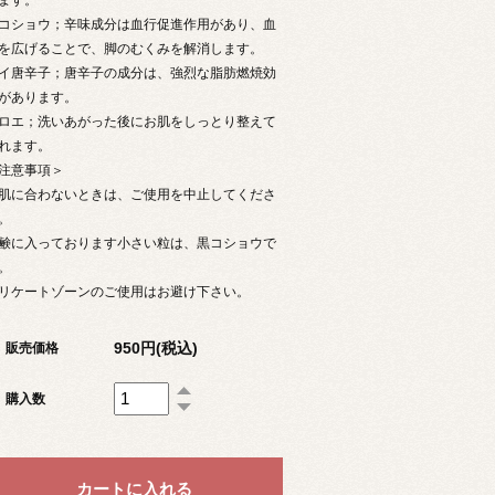
コショウ；辛味成分は血行促進作用があり、血
を広げることで、脚のむくみを解消します。
イ唐辛子；唐辛子の成分は、強烈な脂肪燃焼効
があります。
ロエ；洗いあがった後にお肌をしっとり整えて
れます。
注意事項＞
肌に合わないときは、ご使用を中止してくださ
。
鹸に入っております小さい粒は、黒コショウで
。
リケートゾーンのご使用はお避け下さい。
950円(税込)
販売価格
購入数