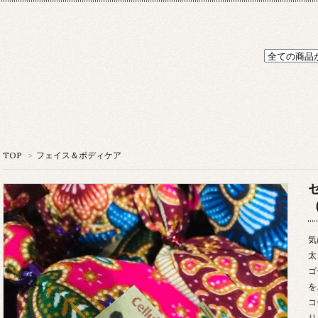
TOP
>
フェイス＆ボディケア
（
気
太
ゴ
を
コ
り