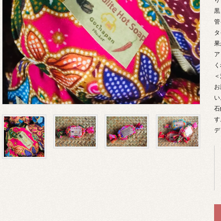
黒
管
タ
果
ア
く
＜
お
い
石
す
デ