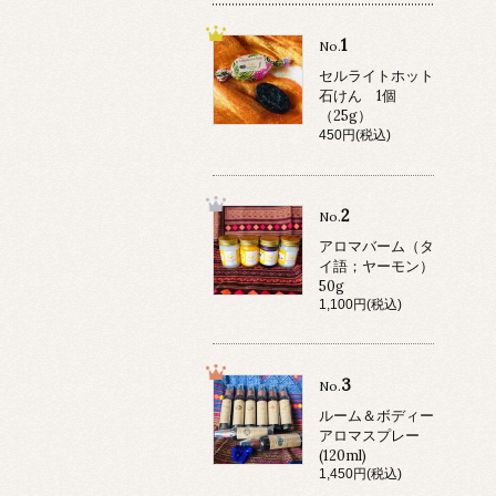
1
No.
セルライトホット
石けん 1個
（25g）
450円(税込)
2
No.
アロマバーム（タ
イ語；ヤーモン）
50g
1,100円(税込)
3
No.
ルーム＆ボディー
アロマスプレー
(120ml)
1,450円(税込)