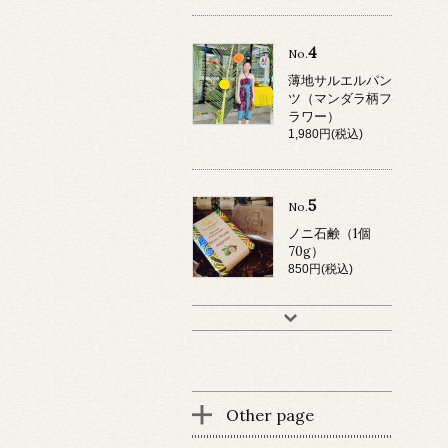
4
No.
薄地サルエルパン
ツ（マンダラ柄フ
ラワー）
1,980円(税込)
5
No.
ノニ石鹸（1個
70g）
850円(税込)
Other page