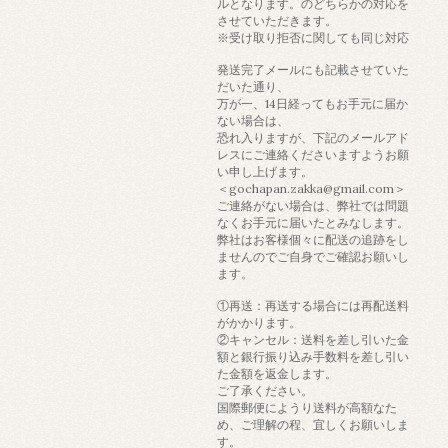
ルとなります。のどちらかの対応を
させていただきます。
※受け取り拒否に関しても同じ対応
発送完了メールにも記載させていた
だいた通り、
万が一、14日経ってもお手元に届か
ない場合は、
恐れ入りますが、下記のメールアド
レスにご連絡くださいますようお願
い申し上げます。
＜gochapan.zakka@gmail.com＞
ご連絡がない場合は、弊社では問題
なくお手元に届いたとみなします。
弊社はお客様個々に配送の追跡をし
ませんのでご自身でご確認お願いし
ます。
①再送：再送する場合には再配送料
がかかります。
②キャンセル：送料を差し引いた金
額と銀行振り込み手数料を差し引い
た金額を返金します。
ご了承ください。
国際郵便にようり送料が高額なた
め、ご理解の程、宜しくお願いしま
す。