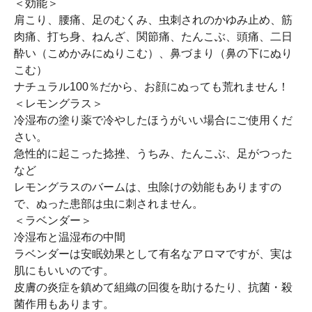
＜効能＞
肩こり、腰痛、足のむくみ、虫刺されのかゆみ止め、筋
肉痛、打ち身、ねんざ、関節痛、たんこぶ、頭痛、二日
酔い（こめかみにぬりこむ）、鼻づまり（鼻の下にぬり
こむ）
ナチュラル100％だから、お顔にぬっても荒れません！
＜レモングラス＞
冷湿布の塗り薬で冷やしたほうがいい場合にご使用くだ
さい。
急性的に起こった捻挫、うちみ、たんこぶ、足がつった
など
レモングラスのバームは、虫除けの効能もありますの
で、ぬった患部は虫に刺されません。
＜ラベンダー＞
冷湿布と温湿布の中間
ラベンダーは安眠効果として有名なアロマですが、実は
肌にもいいのです。
皮膚の炎症を鎮めて組織の回復を助けるたり、抗菌・殺
菌作用もあります。